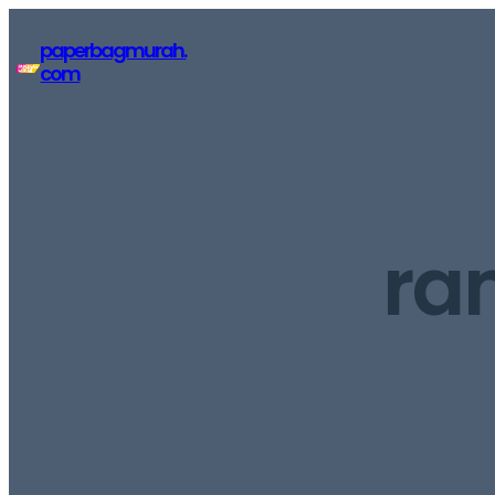
Lewati
paperbagmurah.
ke
com
konten
ra