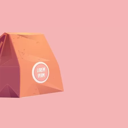
Tags
bahan paperbag
coated paper
desain kemasan
glassine paper
jenis kertas
grosir tas spunbond
ide bisnis
jual tas spunbond
kemasan paperbag
kemasan yang baik
kertas ivory
kertas kemasan
kertas kraft
kertas marga
kertas paper bag
kertas paperbag
ketebalan kertas
kraft coklat
kraft paper
packaging
paper bag
paperbag
paperbag murah
peluang bisnis
produsen paperbag
ramah lingkungan
tas kertas
tas pernikahan spunbond
tas spunbond
tas spunbond jogja
tas spunbond murah
tas spunbond sablon
tas spunbond terdekat
ukuran tas spunbond