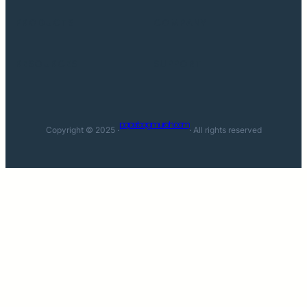
PRODUCTS
COMPANY
RESOURCES
SUPPORT
paperbagmurah.com
Copyright © 2025 ·
· All rights reserved