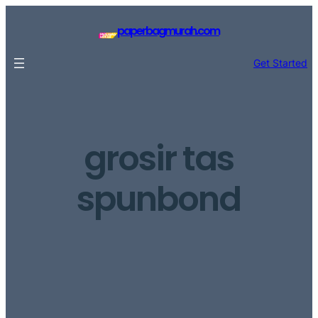
Lewati
ke
paperbagmurah.com
konten
Get Started
grosir tas
spunbond