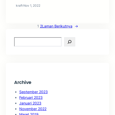
kraft
·
Nov 1, 2022
1
2
Laman Berikutnya
→
S
e
a
r
c
h
Archive
September 2023
Februari 2023
Januari 2023
November 2022
Maret 2019