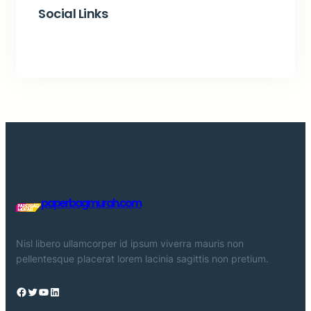
Social Links
Facebook
Twitter
LinkedIn
Instagram
paperbagmurah.com
Nisl libero ullamcorper id ipsum viverra mauris non
pellentesque placerat lorem lacinia sagittis non pretium.
Facebook
Twitter
YouTube
LinkedIn