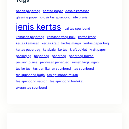
bahan paperbag
coated paper
desain kemasan
glassine paper
grosir tas spunbond
ide bisnis
jenis kertas
jual tas spunbond
kemasan paperbag
kemasan yang baik
kertas ivory
kertas kemasan
kertas kraft
kertas marga
kertas paper bag
kertas paperbag
ketebalan kertas
kraft coklat
kraft paper
packaging
paper bag
paperbag
paperbag murah
peluang bisnis
produsen paperbag
ramah lingkungan
tas kertas
tas pernikahan spunbond
tas spunbond
tas spunbond jogja
tas spunbond murah
tas spunbond sablon
tas spunbond terdekat
ukuran tas spunbond