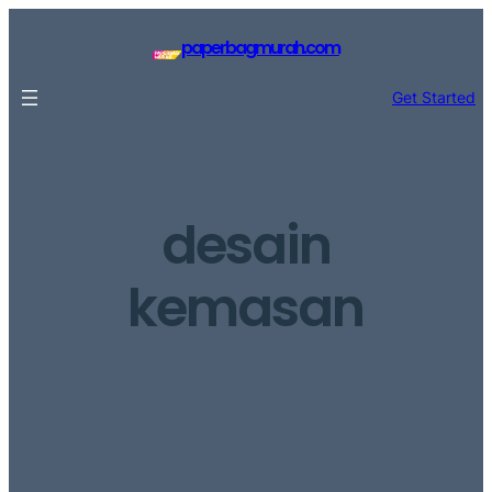
Lewati
ke
paperbagmurah.com
konten
Get Started
desain
kemasan