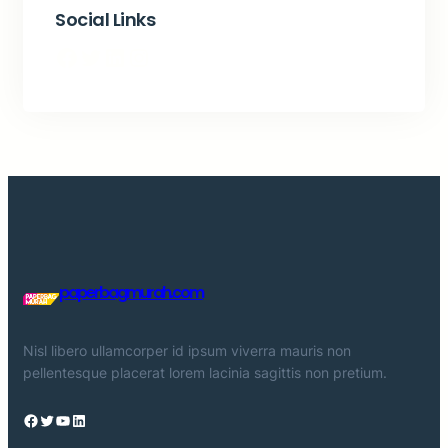
Social Links
Facebook
Twitter
LinkedIn
Instagram
paperbagmurah.com
Nisl libero ullamcorper id ipsum viverra mauris non
pellentesque placerat lorem lacinia sagittis non pretium.
Facebook
Twitter
YouTube
LinkedIn