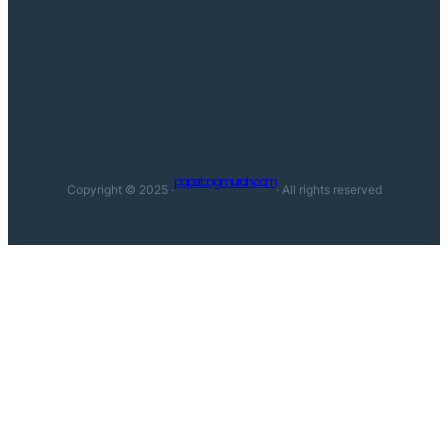
PRODUCTS
COMPANY
RESOURCES
SUPPORT
paperbagmurah.com
Copyright © 2025 ·
· All rights reserved