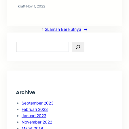
kraft
·
Nov 1, 2022
1
2
Laman Berikutnya
→
S
e
a
r
c
h
Archive
September 2023
Februari 2023
Januari 2023
November 2022
Maret 2019