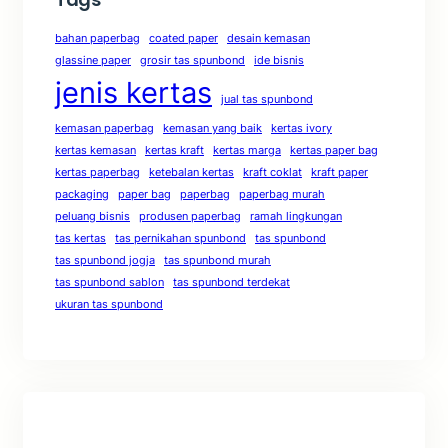
bahan paperbag
coated paper
desain kemasan
glassine paper
grosir tas spunbond
ide bisnis
jenis kertas
jual tas spunbond
kemasan paperbag
kemasan yang baik
kertas ivory
kertas kemasan
kertas kraft
kertas marga
kertas paper bag
kertas paperbag
ketebalan kertas
kraft coklat
kraft paper
packaging
paper bag
paperbag
paperbag murah
peluang bisnis
produsen paperbag
ramah lingkungan
tas kertas
tas pernikahan spunbond
tas spunbond
tas spunbond jogja
tas spunbond murah
tas spunbond sablon
tas spunbond terdekat
ukuran tas spunbond